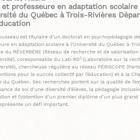
 et professeure en adaptation scolaire
rsité du Québec à Trois-Rivières Dépa
éducation
usseau est titulaire d’un doctorat en psychopédagogie de l
ure en adaptation scolaire à l’Université du Québec à Troi
ice du RÉVERBÈRE (Réseau de recherche et de valorisation 
2
versité), coresponsable du Lab-RD
(Laboratoire sur la re
versité), chercheuse régulière au réseau PÉRISCOPE (Part
entions pour le succès collectif par l’éducation) et à la C
 du Québec. Ses recherches portent sur la qualité de l’ex
ance de soi d’une diversité d’élèves, la pédagogie inclusive
cation et l’obtention d’un premier diplôme d’un plus gran
représente un défi important.