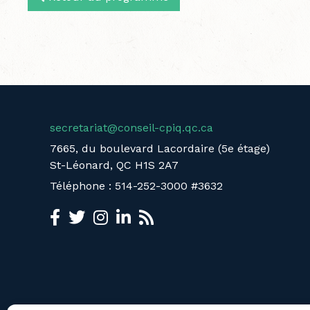
secretariat@conseil-cpiq.qc.ca
7665, du boulevard Lacordaire (5e étage)
St-Léonard, QC H1S 2A7
Téléphone : 514-252-3000 #3632