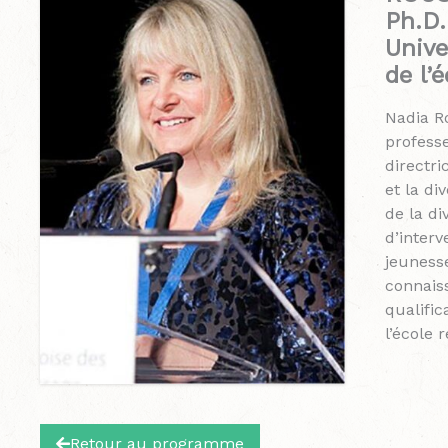
Ph.D.
Unive
de l’
Nadia Ro
professe
directr
et la di
de la di
d’interv
jeunesse
connaiss
qualifi
l’école 
Retour au programme