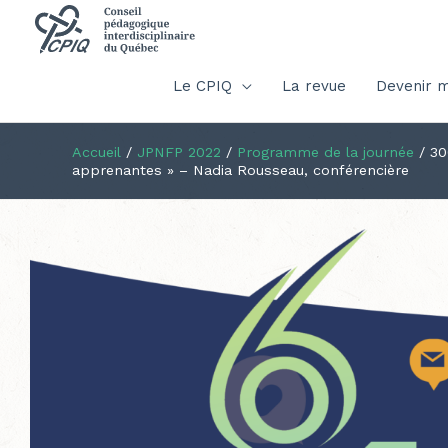
Le CPIQ
La revue
Devenir 
Accueil
/
JPNFP 2022
/
Programme de la journée
/
30
apprenantes » – Nadia Rousseau, conférencière