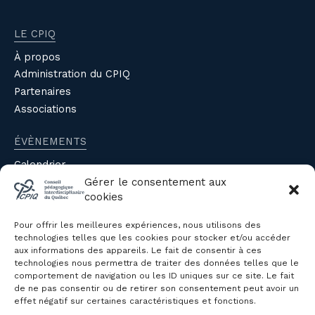
LE CPIQ
À propos
Administration du CPIQ
Partenaires
Associations
ÉVÈNEMENTS
Calendrier
Évènements du CPIQ
Gérer le consentement aux
cookies
PUBLICATIONS
Pour offrir les meilleures expériences, nous utilisons des
Revue
technologies telles que les cookies pour stocker et/ou accéder
aux informations des appareils. Le fait de consentir à ces
Avis et mémoires
technologies nous permettra de traiter des données telles que le
Autres publications
comportement de navigation ou les ID uniques sur ce site. Le fait
de ne pas consentir ou de retirer son consentement peut avoir un
effet négatif sur certaines caractéristiques et fonctions.
NOUS JOINDRE