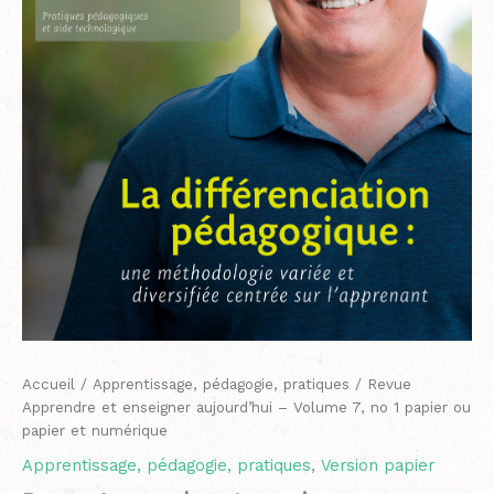
no
1
papier
ou
papier
et
numérique
Accueil
/
Apprentissage, pédagogie, pratiques
/ Revue
Apprendre et enseigner aujourd’hui – Volume 7, no 1 papier ou
papier et numérique
Apprentissage, pédagogie, pratiques
,
Version papier