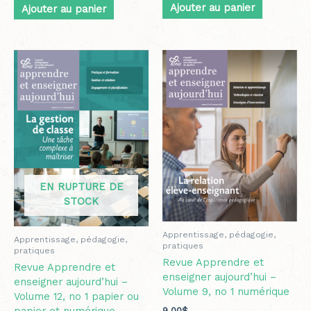
Ajouter au panier
Ajouter au panier
Plage
Ce
de
produit
prix :
a
12.50$
plusieurs
à
variations.
21.50$
Les
options
peuvent
être
EN RUPTURE DE
choisies
STOCK
sur
la
page
Apprentissage, pédagogie,
Apprentissage, pédagogie,
du
pratiques
pratiques
produit
Revue Apprendre et
Revue Apprendre et
enseigner aujourd’hui –
enseigner aujourd’hui –
Volume 9, no 1 numérique
Volume 12, no 1 papier ou
9.00
$