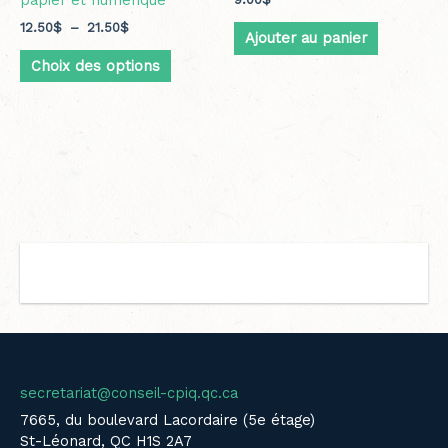
papier et numérique
12.50
$
–
21.50
$
Ajouter au panier
Choix des options
secretariat@conseil-cpiq.qc.ca
7665, du boulevard Lacordaire (5e étage)
St-Léonard, QC H1S 2A7