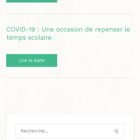
Journée
de
formation
virtuelle
COVID-19 : Une occasion de repenser le
19
temps scolaire
mars
2021
COVID-
Lire la suite
19
:
Une
occasion
de
repenser
le
temps
scolaire
C
a
R
t