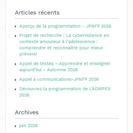
e
é
c
Articles récents
g
h
o
Aperçu de la programmation – JPNFP 2026
e
r
Projet de recherche : La cyberviolence en
r
i
contexte amoureux à l’adolescence :
c
comprendre et reconnaître pour mieux
e
h
prévenir
s
e
Appel de textes – Apprendre et enseigner
aujourd’hui – Automne 2026
r
Appel à communications-JPNFP 2026
:
Découvrez la programmation de L’ADMPES
2026
Archives
juin 2026