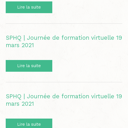
À
Lire la suite
distance,
mais
présent
en
formation
SPHQ | Journée de formation virtuelle 19
professionnelle
mars 2021
(ADMPFP
2021)
SPHQ
Lire la suite
|
Journée
de
formation
virtuelle
SPHQ | Journée de formation virtuelle 19
19
mars 2021
mars
2021
SPHQ
Lire la suite
|