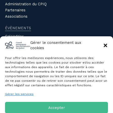
Administration du CPIQ
Partenaires
Associations
ÉVÈNEMENTS
Calendrier
Gérer le consentement aux
Évènements du CPIQ
cookies
PUBLICATIONS
Pour offrir les meilleures expériences, nous utilisons des
Revue
technologies telles que les cookies pour stocker et/ou accéder
aux informations des appareils. Le fait de consentir à ces
Avis et mémoires
technologies nous permettra de traiter des données telles que le
Autres publications
comportement de navigation ou les ID uniques sur ce site. Le fait
de ne pas consentir ou de retirer son consentement peut avoir un
effet négatif sur certaines caractéristiques et fonctions.
NOUS JOINDRE
Gérer les services
Politique de confidentialité des
renseignements personnels
Politique de cookies (CA)
Accepter