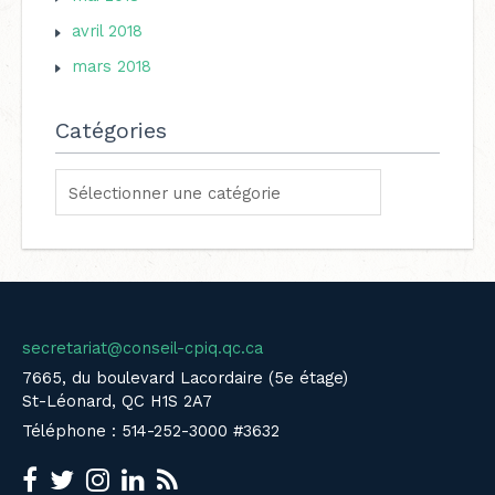
avril 2018
mars 2018
Catégories
secretariat@conseil-cpiq.qc.ca
7665, du boulevard Lacordaire (5e étage)
St-Léonard, QC H1S 2A7
Téléphone : 514-252-3000 #3632