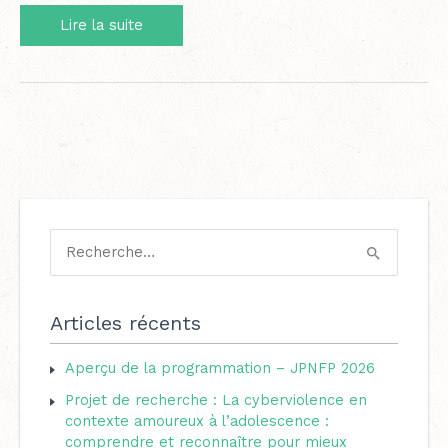
Aperçu
Lire la suite
de
la
programmation
–
JPNFP
2026
C
a
R
t
e
é
c
Articles récents
g
h
o
Aperçu de la programmation – JPNFP 2026
e
r
Projet de recherche : La cyberviolence en
r
i
contexte amoureux à l’adolescence :
c
comprendre et reconnaître pour mieux
e