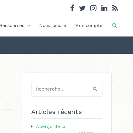
Recher
Ressources
Nous joindre
Mon compte
C
a
R
t
e
é
c
Articles récents
g
h
o
Aperçu de la
e