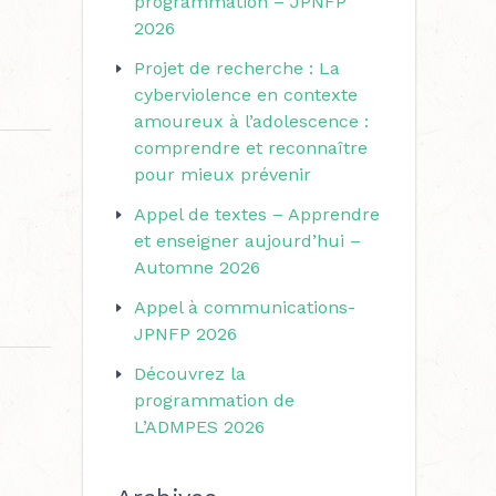
programmation – JPNFP
r
r
2026
i
c
Projet de recherche : La
e
h
cyberviolence en contexte
s
amoureux à l’adolescence :
e
comprendre et reconnaître
r
pour mieux prévenir
Appel de textes – Apprendre
:
et enseigner aujourd’hui –
Automne 2026
Appel à communications-
JPNFP 2026
Découvrez la
programmation de
L’ADMPES 2026