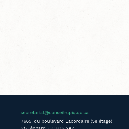
secretariat@conseil-cpiq.qc.ca
7665, du boulevard Lacordaire (5e étage)
St-Léonard, QC H1S 2A7