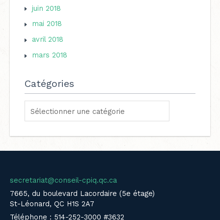
juin 2018
mai 2018
avril 2018
mars 2018
Catégories
secretariat@conseil-cpiq.qc.ca
7665, du boulevard Lacordaire (5e étage)
St-Léonard, QC H1S 2A7
Téléphone : 514-252-3000 #3632