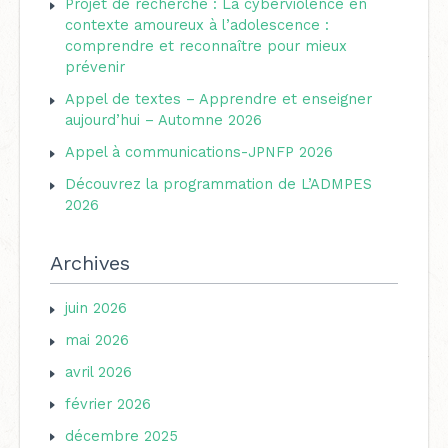
Projet de recherche : La cyberviolence en
r
i
contexte amoureux à l’adolescence :
c
comprendre et reconnaître pour mieux
e
h
prévenir
s
e
Appel de textes – Apprendre et enseigner
aujourd’hui – Automne 2026
r
Appel à communications-JPNFP 2026
:
Découvrez la programmation de L’ADMPES
2026
Archives
juin 2026
mai 2026
avril 2026
février 2026
décembre 2025