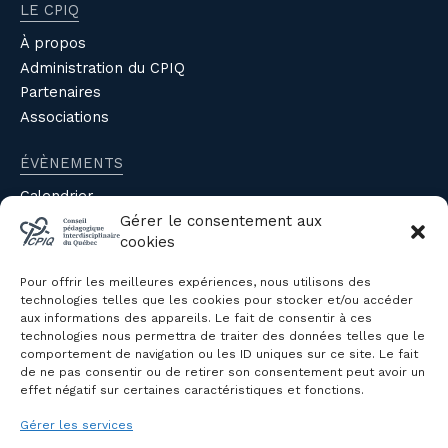
LE CPIQ
À propos
Administration du CPIQ
Partenaires
Associations
ÉVÈNEMENTS
Calendrier
Gérer le consentement aux
Évènements du CPIQ
cookies
PUBLICATIONS
Pour offrir les meilleures expériences, nous utilisons des
Revue
technologies telles que les cookies pour stocker et/ou accéder
aux informations des appareils. Le fait de consentir à ces
Avis et mémoires
technologies nous permettra de traiter des données telles que le
Autres publications
comportement de navigation ou les ID uniques sur ce site. Le fait
de ne pas consentir ou de retirer son consentement peut avoir un
effet négatif sur certaines caractéristiques et fonctions.
NOUS JOINDRE
Gérer les services
Politique de confidentialité des