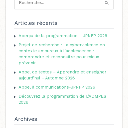
R
t
e
é
c
Articles récents
g
h
o
Aperçu de la programmation – JPNFP 2026
e
r
Projet de recherche : La cyberviolence en
r
i
contexte amoureux à l’adolescence :
c
comprendre et reconnaître pour mieux
e
h
prévenir
s
e
Appel de textes – Apprendre et enseigner
aujourd’hui – Automne 2026
r
Appel à communications-JPNFP 2026
:
Découvrez la programmation de L’ADMPES
2026
Archives