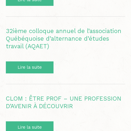
2022
32ième colloque annuel de l’association
Québéquoise d’alternance d’études
travail (AQAET)
32ième
Lire la suite
colloque
annuel
de
l’association
Québéquoise
CLOM : ÊTRE PROF – UNE PROFESSION
d’alternance
D’AVENIR À DÉCOUVRIR
d’études
travail
(AQAET)
CLOM
Lire la suite
: