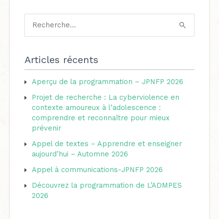
C
a
R
t
e
é
c
Articles récents
g
h
o
Aperçu de la programmation – JPNFP 2026
e
r
Projet de recherche : La cyberviolence en
r
i
contexte amoureux à l’adolescence :
c
comprendre et reconnaître pour mieux
e
h
prévenir
s
e
Appel de textes – Apprendre et enseigner
aujourd’hui – Automne 2026
r
Appel à communications-JPNFP 2026
:
Découvrez la programmation de L’ADMPES
2026