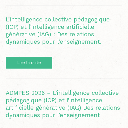
de
L’ADMPES
2026
L’intelligence collective pédagogique
(ICP) et l’intelligence artificielle
générative (IAG) : Des relations
dynamiques pour l’enseignement.
L’intelligence
Lire la suite
collective
pédagogique
(ICP)
et
l’intelligence
ADMPES 2026 – L’intelligence collective
artificielle
pédagogique (ICP) et l’intelligence
générative
artificielle générative (IAG) Des relations
(IAG)
:
dynamiques pour l’enseignement
Des
relations