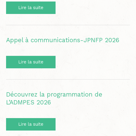
Aperçu
Lire la suite
de
la
programmation
–
JPNFP
Appel à communications-JPNFP 2026
2026
Appel
Lire la suite
à
communications-
JPNFP
2026
Découvrez la programmation de
L’ADMPES 2026
Découvrez
Lire la suite
la
programmation