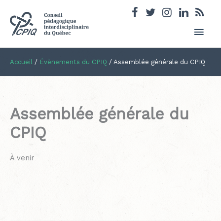
Men
princ
Accueil
/
Évènements du CPIQ
/
Assemblée générale du CPIQ
Assemblée générale du
CPIQ
À venir