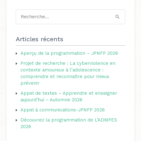
C
a
R
t
e
é
c
Articles récents
g
h
o
Aperçu de la programmation – JPNFP 2026
e
r
Projet de recherche : La cyberviolence en
r
i
contexte amoureux à l’adolescence :
c
comprendre et reconnaître pour mieux
e
h
prévenir
s
e
Appel de textes – Apprendre et enseigner
aujourd’hui – Automne 2026
r
Appel à communications-JPNFP 2026
:
Découvrez la programmation de L’ADMPES
2026