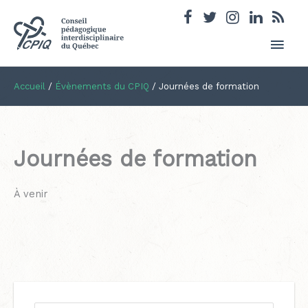
Men
princ
Accueil
/
Évènements du CPIQ
/
Journées de formation
Journées de formation
À venir
C