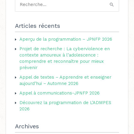
a
R
t
e
é
c
Articles récents
g
h
o
Aperçu de la programmation – JPNFP 2026
e
r
Projet de recherche : La cyberviolence en
r
i
contexte amoureux à l’adolescence :
c
comprendre et reconnaître pour mieux
e
h
prévenir
s
e
Appel de textes – Apprendre et enseigner
aujourd’hui – Automne 2026
r
Appel à communications-JPNFP 2026
:
Découvrez la programmation de L’ADMPES
2026
Archives