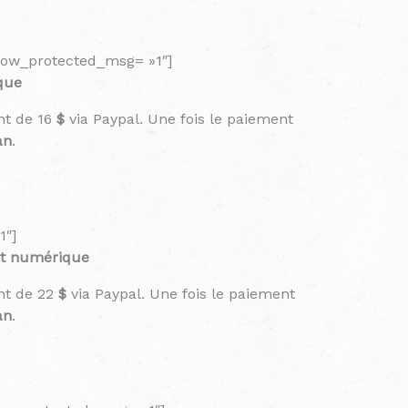
show_protected_msg= »1″]
que
t de 16
$
via Paypal. Une fois le paiement
an
.
1″]
et numérique
nt de 22
$
via Paypal. Une fois le paiement
an
.