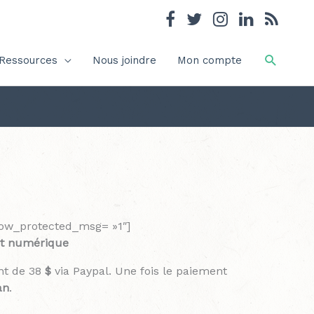
Recher
Ressources
Nous joindre
Mon compte
how_protected_msg= »1″]
et numérique
nt de 38
$
via Paypal. Une fois le paiement
an
.