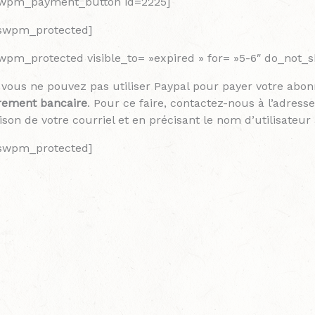
swpm_payment_button id=2225]
/swpm_protected]
wpm_protected visible_to= »expired » for= »5-6″ do_not
 vous ne pouvez pas utiliser Paypal pour payer votre ab
rement bancaire
. Pour ce faire, contactez-nous à l’adress
ison de votre courriel et en précisant le nom d’utilisateur
/swpm_protected]