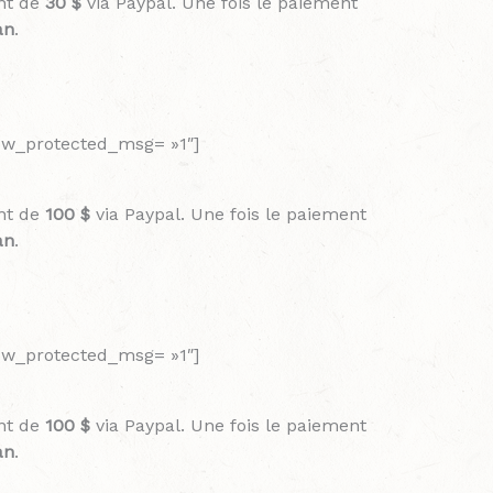
nt de
30 $
via Paypal. Une fois le paiement
an
.
how_protected_msg= »1″]
nt de
100 $
via Paypal. Une fois le paiement
an
.
how_protected_msg= »1″]
nt de
100 $
via Paypal. Une fois le paiement
an
.