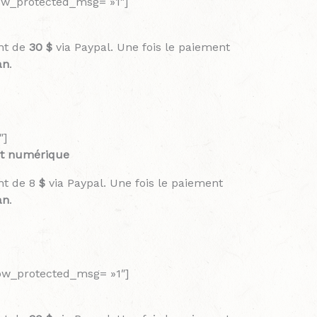
how_protected_msg= »1″]
nt de
30 $
via Paypal. Une fois le paiement
an
.
″]
et numérique
nt de 8
$
via Paypal. Une fois le paiement
an
.
how_protected_msg= »1″]