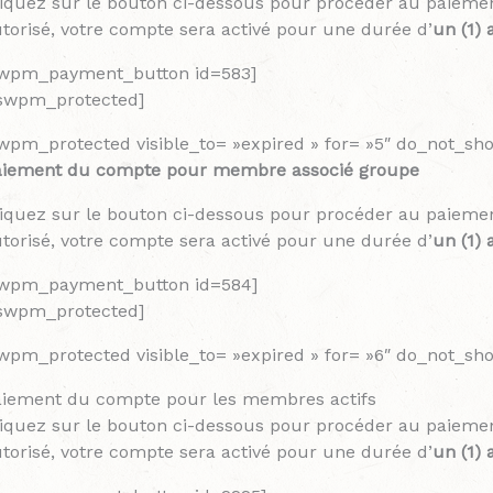
iquez sur le bouton ci-dessous pour procéder au paieme
torisé, votre compte sera activé pour une durée d’
un (1) 
swpm_payment_button id=583]
/swpm_protected]
wpm_protected visible_to= »expired » for= »5″ do_not_s
aiement du compte pour membre associé groupe
iquez sur le bouton ci-dessous pour procéder au paieme
torisé, votre compte sera activé pour une durée d’
un (1) 
swpm_payment_button id=584]
/swpm_protected]
wpm_protected visible_to= »expired » for= »6″ do_not_s
aiement du compte pour les membres actifs
iquez sur le bouton ci-dessous pour procéder au paieme
torisé, votre compte sera activé pour une durée d’
un (1) 