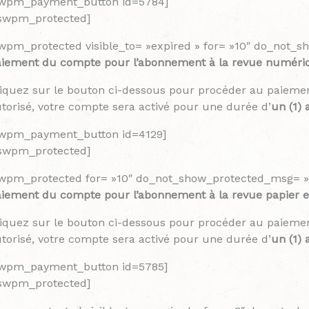
swpm_payment_button id=5784]
/swpm_protected]
wpm_protected visible_to= »expired » for= »10″ do_not_
aiement du compte pour l’abonnement à la revue numéri
iquez sur le bouton ci-dessous pour procéder au paiemen
torisé, votre compte sera activé pour une durée d’
un (1) 
swpm_payment_button id=4129]
/swpm_protected]
wpm_protected for= »10″ do_not_show_protected_msg= »
iement du compte pour l’abonnement à la revue papier 
iquez sur le bouton ci-dessous pour procéder au paieme
torisé, votre compte sera activé pour une durée d’
un (1) 
swpm_payment_button id=5785]
/swpm_protected]