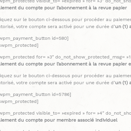
wpm_protected visible_to= »expired » for= »3″ do_not_s
iement du compte pour l’abonnement à la revue papier
iquez sur le bouton ci-dessous pour procéder au paieme
torisé, votre compte sera activé pour une durée d’
un (1) 
swpm_payment_button id=580]
/swpm_protected]
wpm_protected for= »3″ do_not_show_protected_msg= »1
iement du compte pour l’abonnement à la revue papier 
iquez sur le bouton ci-dessous pour procéder au paieme
torisé, votre compte sera activé pour une durée d’
un (1) 
swpm_payment_button id=5786]
/swpm_protected]
wpm_protected visible_to= »expired » for= »4″ do_not_s
aiement du compte pour membre associé individuel