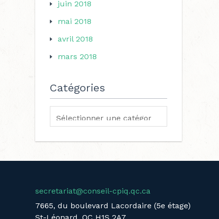
juin 2018
mai 2018
avril 2018
mars 2018
Catégories
secretariat@conseil-cpiq.qc.ca
7665, du boulevard Lacordaire (5e étage)
St-Léonard, QC H1S 2A7