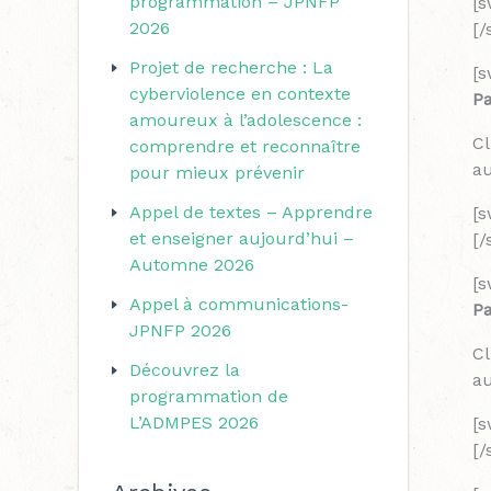
programmation – JPNFP
[
r
r
2026
[
i
c
Projet de recherche : La
[s
e
h
cyberviolence en contexte
P
s
amoureux à l’adolescence :
e
Cl
comprendre et reconnaître
r
au
pour mieux prévenir
Appel de textes – Apprendre
[
:
et enseigner aujourd’hui –
[
Automne 2026
[s
Appel à communications-
Pa
JPNFP 2026
Cl
Découvrez la
au
programmation de
L’ADMPES 2026
[
[