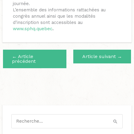
journée.
L’ensemble des informations rattachées au
congrès annuel ainsi que les modalités
d’inscription sont accessibles au
www.sphq.quebec
.
←
Article
Article suivant
→
précédent
C
a
R
t
e