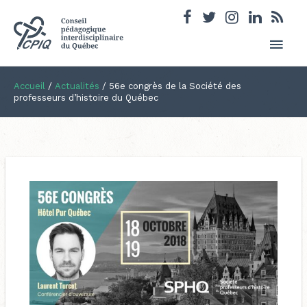
Men
princ
Accueil
/
Actualités
/
56e congrès de la Société des
professeurs d’histoire du Québec