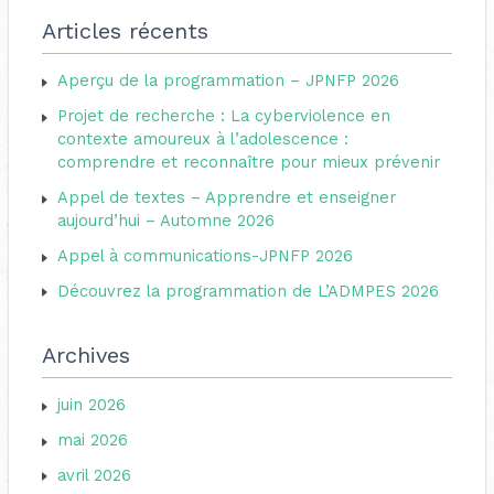
é
c
Articles récents
g
h
o
Aperçu de la programmation – JPNFP 2026
e
r
Projet de recherche : La cyberviolence en
r
i
contexte amoureux à l’adolescence :
c
comprendre et reconnaître pour mieux prévenir
e
h
s
Appel de textes – Apprendre et enseigner
e
aujourd’hui – Automne 2026
r
Appel à communications-JPNFP 2026
Découvrez la programmation de L’ADMPES 2026
:
Archives
juin 2026
mai 2026
avril 2026