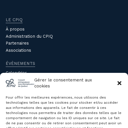
LE CPIQ
À propos
Administration du CPIQ
Partenaires
Associations
ÉVÈNEMENTS
Calendrier
Évènements du CPIQ
Gérer le consentement aux
cookies
PUBLICATIONS
Pour offrir les meilleures expériences, nous utilisons des
Revue
technologies telles que les cookies pour stocker et/ou accéder
aux informations des appareils. Le fait de consentir à ces
Avis et mémoires
technologies nous permettra de traiter des données telles que le
Autres publications
comportement de navigation ou les ID uniques sur ce site. Le fait
de ne pas consentir ou de retirer son consentement peut avoir un