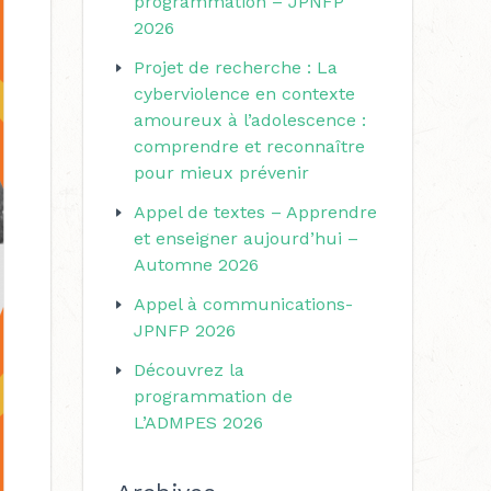
programmation – JPNFP
r
r
2026
i
c
Projet de recherche : La
e
h
cyberviolence en contexte
s
amoureux à l’adolescence :
e
comprendre et reconnaître
r
pour mieux prévenir
Appel de textes – Apprendre
:
et enseigner aujourd’hui –
Automne 2026
Appel à communications-
JPNFP 2026
Découvrez la
programmation de
L’ADMPES 2026