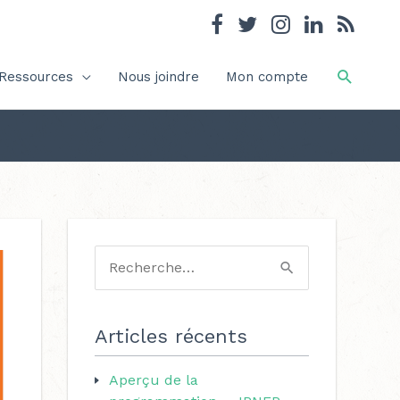
Recher
Ressources
Nous joindre
Mon compte
C
a
R
t
e
é
c
Articles récents
g
h
o
Aperçu de la
e