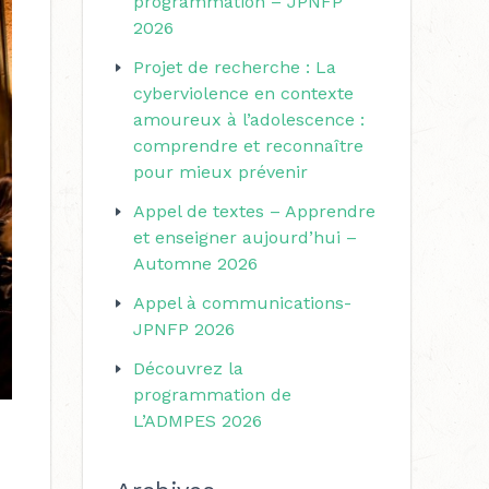
programmation – JPNFP
r
r
2026
i
c
Projet de recherche : La
e
h
cyberviolence en contexte
s
amoureux à l’adolescence :
e
comprendre et reconnaître
r
pour mieux prévenir
Appel de textes – Apprendre
:
et enseigner aujourd’hui –
Automne 2026
Appel à communications-
JPNFP 2026
Découvrez la
programmation de
L’ADMPES 2026