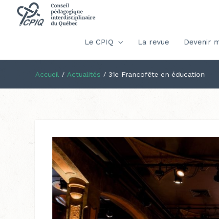
Le CPIQ
La revue
Devenir 
Accueil
/
Actualités
/
31e Francofête en éducation