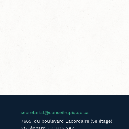
secretariat@conseil-cpiq.qc.ca
7665, du boulevard Lacordaire (5e étage)
St-Léonard, QC H1S 2A7