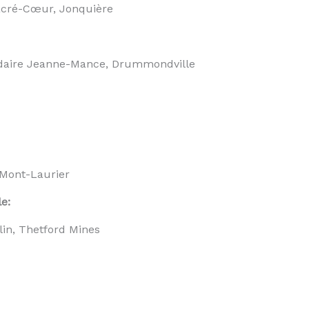
Sacré-Cœur, Jonquière
ondaire Jeanne-Mance, Drummondville
 Mont-Laurier
e:
in, Thetford Mines