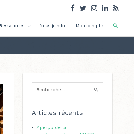
Recher
Ressources
Nous joindre
Mon compte
C
a
R
t
e
é
c
Articles récents
g
h
o
Aperçu de la
e