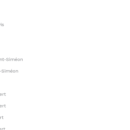
is
int-Siméon
t-Siméon
ert
ert
rt
ert