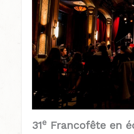
e
31
Francofête en é