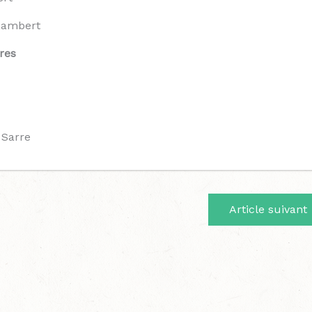
Lambert
res
 Sarre
Article suivant