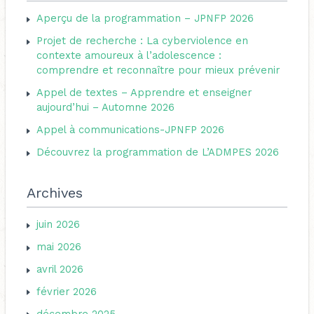
h
o
Aperçu de la programmation – JPNFP 2026
e
r
Projet de recherche : La cyberviolence en
r
i
contexte amoureux à l’adolescence :
c
comprendre et reconnaître pour mieux prévenir
e
h
s
Appel de textes – Apprendre et enseigner
e
aujourd’hui – Automne 2026
r
Appel à communications-JPNFP 2026
Découvrez la programmation de L’ADMPES 2026
:
Archives
juin 2026
mai 2026
avril 2026
février 2026