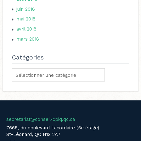
juin 2018
mai 2018
avril 2018
mars 2018
Catégories
secretariat@conseil-cpiq.qc.ca
7665, du boulevard Lacordaire (5e étage)
St-Léonard, QC H1S 2A7