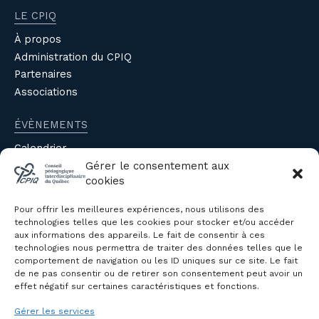
LE CPIQ
À propos
Administration du CPIQ
Partenaires
Associations
ÉVÈNEMENTS
Calendrier
Gérer le consentement aux
Évènements du CPIQ
cookies
PUBLICATIONS
Pour offrir les meilleures expériences, nous utilisons des
Revue
technologies telles que les cookies pour stocker et/ou accéder
aux informations des appareils. Le fait de consentir à ces
Avis et mémoires
technologies nous permettra de traiter des données telles que le
Autres publications
comportement de navigation ou les ID uniques sur ce site. Le fait
de ne pas consentir ou de retirer son consentement peut avoir un
effet négatif sur certaines caractéristiques et fonctions.
NOUS JOINDRE
Gérer les services
Politique de confidentialité des