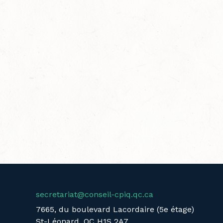
secretariat@conseil-cpiq.qc.ca
7665, du boulevard Lacordaire (5e étage)
St-Léonard, QC H1S 2A7