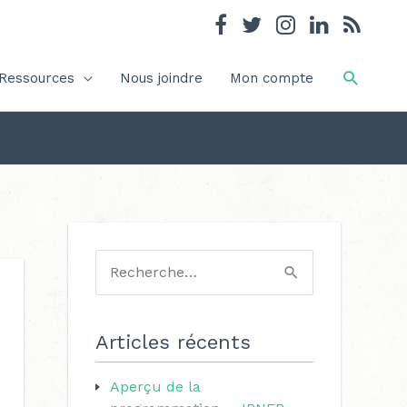
Recher
Ressources
Nous joindre
Mon compte
C
a
R
t
e
é
c
Articles récents
g
h
o
Aperçu de la
e