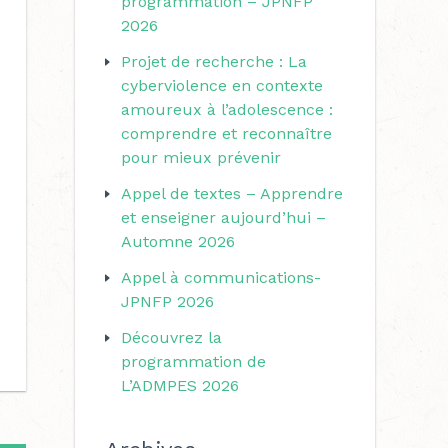
programmation – JPNFP
r
r
2026
i
c
Projet de recherche : La
e
h
cyberviolence en contexte
s
amoureux à l’adolescence :
e
comprendre et reconnaître
r
pour mieux prévenir
Appel de textes – Apprendre
:
et enseigner aujourd’hui –
Automne 2026
Appel à communications-
JPNFP 2026
Découvrez la
programmation de
L’ADMPES 2026