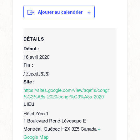
Ajouter au calendrier
DÉTAILS
Début :
16 avril 2020
Fin :
17 avril 2020
Site :
https://sites.google.com/view/aqefls/congr
%C3%A8s-2020/congr%C3%A8s-2020
LIEU
Hôtel Zéro 1
1 Boulevard René-Lévesque E
Montréal
,
Québec
H2X 3Z5
Canada
+
Google Map