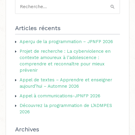
a
R
t
e
é
c
Articles récents
g
h
o
Aperçu de la programmation – JPNFP 2026
e
r
Projet de recherche : La cyberviolence en
r
i
contexte amoureux à l’adolescence :
c
comprendre et reconnaître pour mieux
e
h
prévenir
s
e
Appel de textes – Apprendre et enseigner
aujourd’hui – Automne 2026
r
Appel à communications-JPNFP 2026
:
Découvrez la programmation de L’ADMPES
2026
Archives