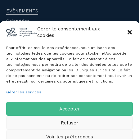
ÉVÈNEMENTS
Calendrier
Évènements du CPIQ
Gérer le consentement aux
cookies
PUBLICATIONS
Pour offrir les meilleures expériences, nous utilisons des
Revue
technologies telles que les cookies pour stocker et/ou accéder
aux informations des appareils. Le fait de consentir à ces
Avis et mémoires
technologies nous permettra de traiter des données telles que le
Autres publications
comportement de navigation ou les ID uniques sur ce site. Le fait
de ne pas consentir ou de retirer son consentement peut avoir un
effet négatif sur certaines caractéristiques et fonctions.
NOUS JOINDRE
Gérer les services
Politique de confidentialité des
renseignements personnels
Politique de cookies (CA)
Accepter
Refuser
Voir les préférences