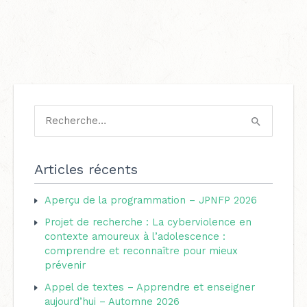
C
a
R
t
e
é
c
Articles récents
g
h
o
Aperçu de la programmation – JPNFP 2026
e
r
Projet de recherche : La cyberviolence en
r
i
contexte amoureux à l’adolescence :
c
comprendre et reconnaître pour mieux
e
h
prévenir
s
e
Appel de textes – Apprendre et enseigner
aujourd’hui – Automne 2026
r