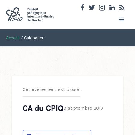
Men
princ
Accueil
/
Calendrier
Cet évènement est passé.
CA du CPIQ
9 septembre 2019