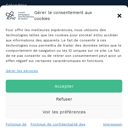
Calendrier
Évènements du CPIQ
Gérer le consentement aux
cookies
PUBLICATIONS
Pour offrir les meilleures expériences, nous utilisons des
Revue
technologies telles que les cookies pour stocker et/ou accéder
aux informations des appareils. Le fait de consentir à ces
Avis et mémoires
technologies nous permettra de traiter des données telles que le
Autres publications
comportement de navigation ou les ID uniques sur ce site. Le fait
de ne pas consentir ou de retirer son consentement peut avoir un
effet négatif sur certaines caractéristiques et fonctions.
NOUS JOINDRE
Gérer les services
Politique de confidentialité des
renseignements personnels
Politique de cookies (CA)
Accepter
Refuser
Voir les préférences
Copyright © 2026 Conseil pédagogique interdisciplinaire du
Politique de
Politique de confidentialité des
Impressum