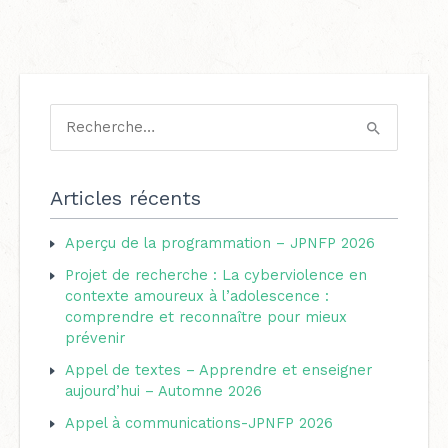
C
a
R
t
e
é
c
Articles récents
g
h
o
Aperçu de la programmation – JPNFP 2026
e
r
Projet de recherche : La cyberviolence en
r
i
contexte amoureux à l’adolescence :
c
comprendre et reconnaître pour mieux
e
h
prévenir
s
e
Appel de textes – Apprendre et enseigner
aujourd’hui – Automne 2026
r
Appel à communications-JPNFP 2026