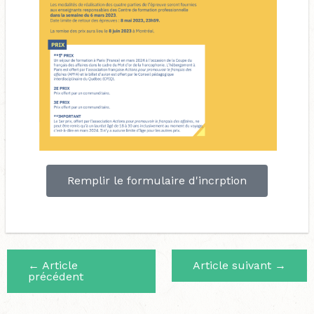
Remplir le formulaire d'incrption
←
Article
Article suivant
→
précédent