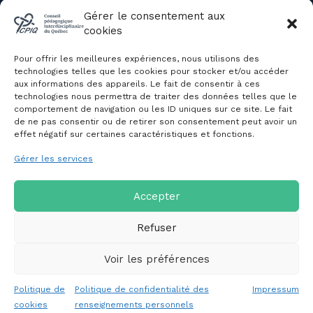
Évènements du CPIQ
Gérer le consentement aux
cookies
PUBLICATIONS
Pour offrir les meilleures expériences, nous utilisons des
Revue
technologies telles que les cookies pour stocker et/ou accéder
aux informations des appareils. Le fait de consentir à ces
Avis et mémoires
technologies nous permettra de traiter des données telles que le
Autres publications
comportement de navigation ou les ID uniques sur ce site. Le fait
de ne pas consentir ou de retirer son consentement peut avoir un
effet négatif sur certaines caractéristiques et fonctions.
NOUS JOINDRE
Gérer les services
Politique de confidentialité des
renseignements personnels
Politique de cookies (CA)
Accepter
Refuser
Voir les préférences
Copyright © 2026 Conseil pédagogique interdisciplinaire du
Politique de
Politique de confidentialité des
Impressum
Québec
cookies
renseignements personnels