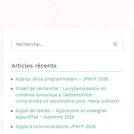
C
a
R
t
e
é
c
Articles récents
g
h
o
Aperçu de la programmation – JPNFP 2026
e
r
Projet de recherche : La cyberviolence en
r
i
contexte amoureux à l’adolescence :
c
comprendre et reconnaître pour mieux prévenir
e
h
s
Appel de textes – Apprendre et enseigner
e
aujourd’hui – Automne 2026
r
Appel à communications-JPNFP 2026