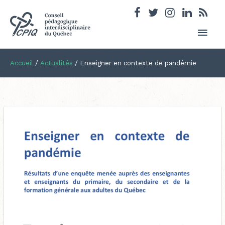
Men
princ
Accueil
/
Actualités
/
Enseigner en contexte de pandémie