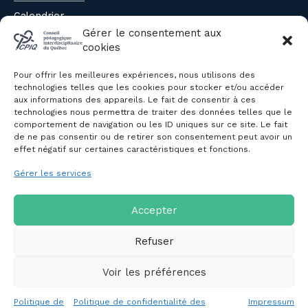
Calendrier
Évènements du CPIQ
Gérer le consentement aux
cookies
PUBLICATIONS
Pour offrir les meilleures expériences, nous utilisons des
Revue
technologies telles que les cookies pour stocker et/ou accéder
aux informations des appareils. Le fait de consentir à ces
Avis et mémoires
technologies nous permettra de traiter des données telles que le
Autres publications
comportement de navigation ou les ID uniques sur ce site. Le fait
de ne pas consentir ou de retirer son consentement peut avoir un
effet négatif sur certaines caractéristiques et fonctions.
NOUS JOINDRE
Gérer les services
Politique de confidentialité des
renseignements personnels
Politique de cookies (CA)
Accepter
Refuser
Voir les préférences
Copyright © 2026 Conseil pédagogique interdisciplinaire du
Politique de
Politique de confidentialité des
Impressum