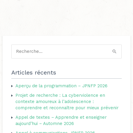
C
a
R
t
e
é
c
Articles récents
g
h
o
Aperçu de la programmation – JPNFP 2026
e
r
Projet de recherche : La cyberviolence en
r
i
contexte amoureux à l’adolescence :
c
comprendre et reconnaître pour mieux prévenir
e
h
s
Appel de textes – Apprendre et enseigner
e
aujourd’hui – Automne 2026
r
Appel à communications-JPNFP 2026