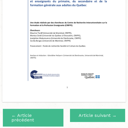
←
Article
Article suivant
→
précédent