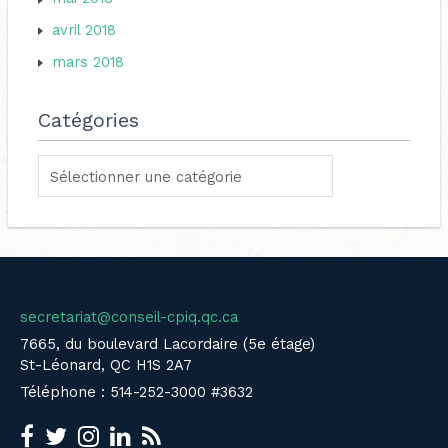
avril 2018
mars 2018
Catégories
secretariat@conseil-cpiq.qc.ca
7665, du boulevard Lacordaire (5e étage)
St-Léonard, QC H1S 2A7
Téléphone : 514-252-3000 #3632