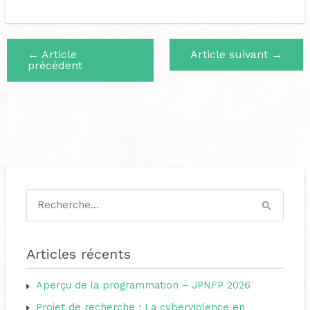
←
Article
Article suivant
→
précédent
C
a
R
t
e
é
c
Articles récents
g
h
o
Aperçu de la programmation – JPNFP 2026
e
r
Projet de recherche : La cyberviolence en
r