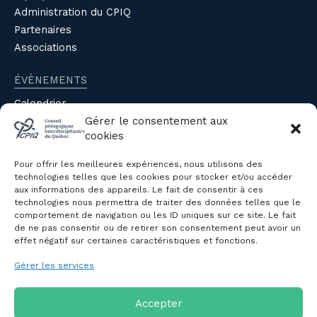
Administration du CPIQ
Partenaires
Associations
ÉVÈNEMENTS
Calendrier
Évènements du CPIQ
Gérer le consentement aux
cookies
PUBLICATIONS
Pour offrir les meilleures expériences, nous utilisons des
Revue
technologies telles que les cookies pour stocker et/ou accéder
aux informations des appareils. Le fait de consentir à ces
Avis et mémoires
technologies nous permettra de traiter des données telles que le
Autres publications
comportement de navigation ou les ID uniques sur ce site. Le fait
de ne pas consentir ou de retirer son consentement peut avoir un
effet négatif sur certaines caractéristiques et fonctions.
NOUS JOINDRE
Gérer les services
Politique de confidentialité des
renseignements personnels
Politique de cookies (CA)
Accepter