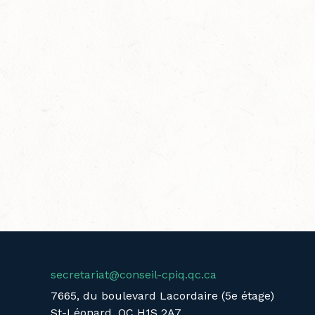
secretariat@conseil-cpiq.qc.ca
7665, du boulevard Lacordaire (5e étage)
St-Léonard, QC H1S 2A7