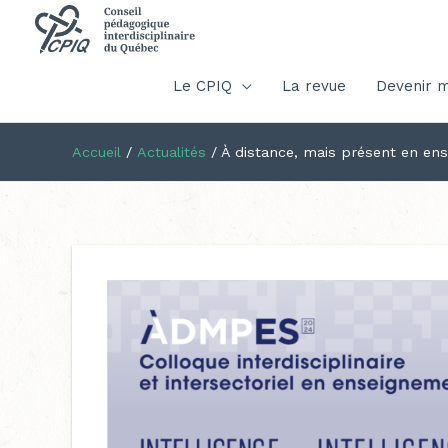
Le CPIQ
La revue
Devenir 
Accueil
/
Actualités
/
À distance, mais présent en e