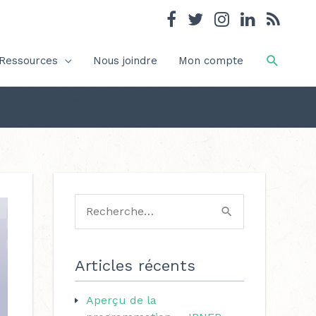
Recher
Ressources
Nous joindre
Mon compte
C
a
R
t
e
é
c
Articles récents
g
h
o
Aperçu de la
e