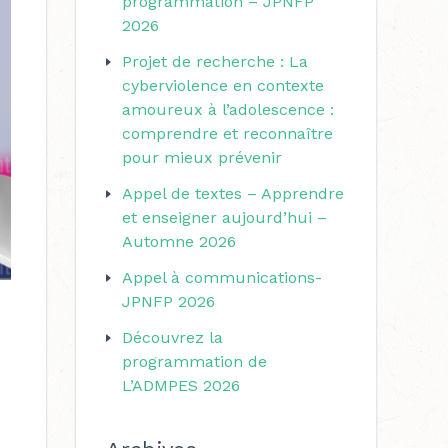
programmation – JPNFP
r
r
2026
i
c
Projet de recherche : La
e
h
cyberviolence en contexte
s
amoureux à l’adolescence :
e
comprendre et reconnaître
r
pour mieux prévenir
Appel de textes – Apprendre
:
et enseigner aujourd’hui –
Automne 2026
Appel à communications-
JPNFP 2026
Découvrez la
programmation de
L’ADMPES 2026