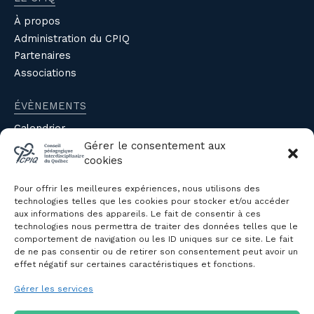
À propos
Administration du CPIQ
Partenaires
Associations
ÉVÈNEMENTS
Calendrier
Gérer le consentement aux
Évènements du CPIQ
cookies
PUBLICATIONS
Pour offrir les meilleures expériences, nous utilisons des
Revue
technologies telles que les cookies pour stocker et/ou accéder
aux informations des appareils. Le fait de consentir à ces
Avis et mémoires
technologies nous permettra de traiter des données telles que le
Autres publications
comportement de navigation ou les ID uniques sur ce site. Le fait
de ne pas consentir ou de retirer son consentement peut avoir un
effet négatif sur certaines caractéristiques et fonctions.
NOUS JOINDRE
Gérer les services
Politique de confidentialité des
renseignements personnels