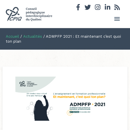
Men
princ
Accueil
/
Actualités
/
ADMPFP 2021 : Et maintenant c’est quoi
ton plan