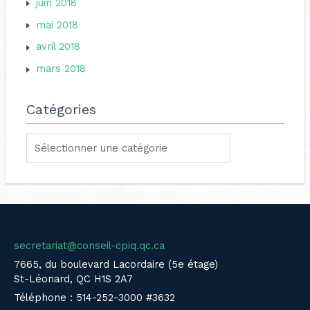
juin 2018
mai 2018
avril 2018
mars 2018
Catégories
secretariat@conseil-cpiq.qc.ca
7665, du boulevard Lacordaire (5e étage)
St-Léonard, QC H1S 2A7
Téléphone : 514-252-3000 #3632