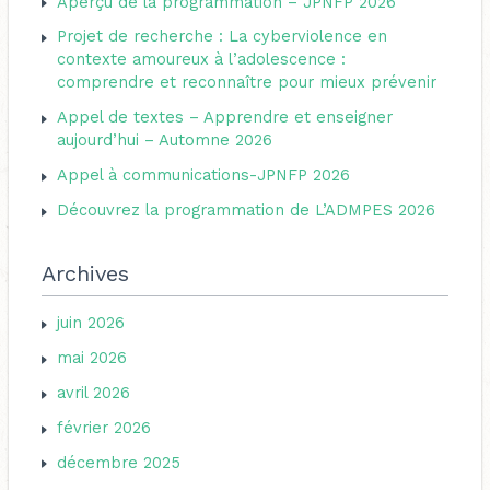
Aperçu de la programmation – JPNFP 2026
e
r
Projet de recherche : La cyberviolence en
r
i
contexte amoureux à l’adolescence :
c
comprendre et reconnaître pour mieux prévenir
e
h
s
Appel de textes – Apprendre et enseigner
e
aujourd’hui – Automne 2026
r
Appel à communications-JPNFP 2026
Découvrez la programmation de L’ADMPES 2026
:
Archives
juin 2026
mai 2026
avril 2026
février 2026
décembre 2025