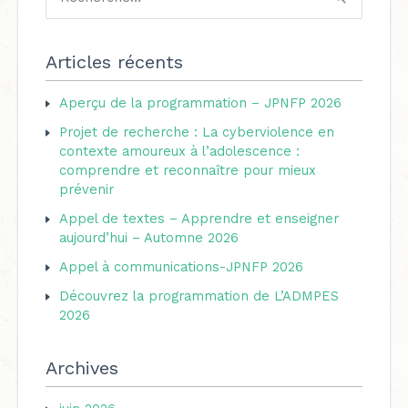
R
t
e
é
c
Articles récents
g
h
o
Aperçu de la programmation – JPNFP 2026
e
r
Projet de recherche : La cyberviolence en
r
i
contexte amoureux à l’adolescence :
c
comprendre et reconnaître pour mieux
e
h
prévenir
s
e
Appel de textes – Apprendre et enseigner
aujourd’hui – Automne 2026
r
Appel à communications-JPNFP 2026
:
Découvrez la programmation de L’ADMPES
2026
Archives