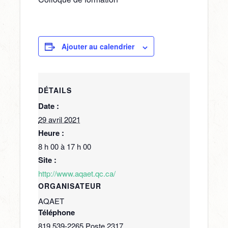
Ajouter au calendrier
DÉTAILS
Date :
29 avril 2021
Heure :
8 h 00 à 17 h 00
Site :
http://www.aqaet.qc.ca/
ORGANISATEUR
AQAET
Téléphone
819 539-2265 Poste 2317