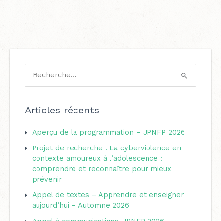
C
a
R
t
e
é
c
Articles récents
g
h
o
Aperçu de la programmation – JPNFP 2026
e
r
Projet de recherche : La cyberviolence en
r
i
contexte amoureux à l’adolescence :
c
comprendre et reconnaître pour mieux
e
h
prévenir
s
e
Appel de textes – Apprendre et enseigner
aujourd’hui – Automne 2026
r
Appel à communications-JPNFP 2026