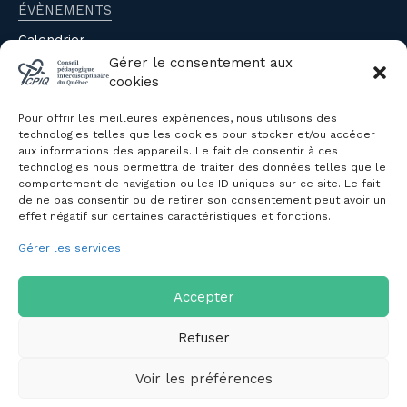
ÉVÈNEMENTS
Calendrier
Évènements du CPIQ
Gérer le consentement aux
cookies
PUBLICATIONS
Pour offrir les meilleures expériences, nous utilisons des
Revue
technologies telles que les cookies pour stocker et/ou accéder
aux informations des appareils. Le fait de consentir à ces
Avis et mémoires
technologies nous permettra de traiter des données telles que le
Autres publications
comportement de navigation ou les ID uniques sur ce site. Le fait
de ne pas consentir ou de retirer son consentement peut avoir un
effet négatif sur certaines caractéristiques et fonctions.
NOUS JOINDRE
Gérer les services
Politique de confidentialité des
renseignements personnels
Politique de cookies (CA)
Accepter
Refuser
Voir les préférences