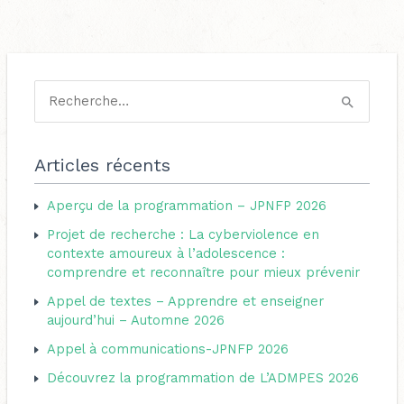
C
a
R
t
e
é
c
Articles récents
g
h
o
Aperçu de la programmation – JPNFP 2026
e
r
Projet de recherche : La cyberviolence en
r
i
contexte amoureux à l’adolescence :
c
comprendre et reconnaître pour mieux prévenir
e
h
s
Appel de textes – Apprendre et enseigner
e
aujourd’hui – Automne 2026
r
Appel à communications-JPNFP 2026
Découvrez la programmation de L’ADMPES 2026
: