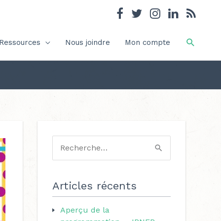
Recher
Ressources
Nous joindre
Mon compte
C
a
R
t
e
é
c
Articles récents
g
h
o
Aperçu de la
e