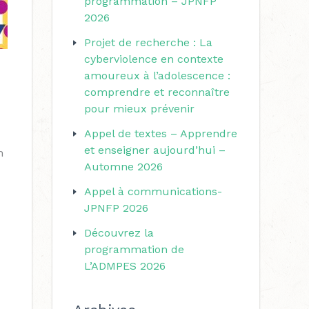
programmation – JPNFP
r
r
2026
i
c
Projet de recherche : La
e
h
cyberviolence en contexte
s
amoureux à l’adolescence :
e
comprendre et reconnaître
r
pour mieux prévenir
Appel de textes – Apprendre
:
et enseigner aujourd’hui –
n
Automne 2026
Appel à communications-
JPNFP 2026
Découvrez la
programmation de
L’ADMPES 2026