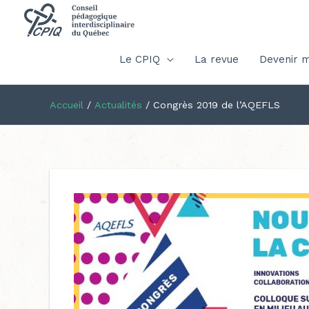
Le CPIQ
La revue
Devenir 
Accueil
/
Actualités
/
Congrès 2019 de l’AQEFLS