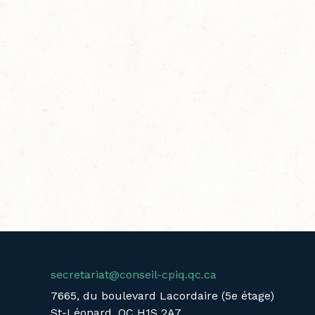
secretariat@conseil-cpiq.qc.ca
7665, du boulevard Lacordaire (5e étage)
St-Léonard, QC H1S 2A7