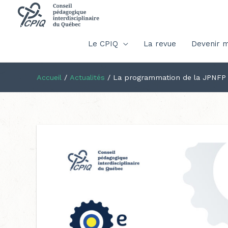
Le CPIQ
La revue
Devenir 
Accueil
/
Actualités
/
La programmation de la JPNFP 2