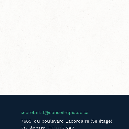
secretariat@conseil-cpiq.qc.ca
7665, du boulevard Lacordaire (5e étage)
St-Léonard, QC H1S 2A7