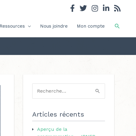
Recher
Ressources
Nous joindre
Mon compte
C
a
R
t
e
é
c
Articles récents
g
h
o
Aperçu de la
e