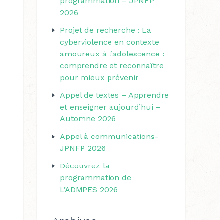
programmation – JPNFP
r
r
2026
i
c
Projet de recherche : La
e
h
cyberviolence en contexte
s
amoureux à l’adolescence :
e
comprendre et reconnaître
r
pour mieux prévenir
Appel de textes – Apprendre
:
et enseigner aujourd’hui –
Automne 2026
Appel à communications-
JPNFP 2026
Découvrez la
programmation de
L’ADMPES 2026