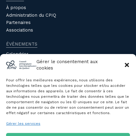
À propos
Administration du CPIQ
Partenaires
Associations
ÉVÈNEMENTS
Calendrier
Évènements du CPIQ
Gérer le consentement aux
cookies
PUBLICATIONS
Pour offrir les meilleures expériences, nous utilisons des
Revue
technologies telles que les cookies pour stocker et/ou accéder
aux informations des appareils. Le fait de consentir à ces
Avis et mémoires
technologies nous permettra de traiter des données telles que le
Autres publications
comportement de navigation ou les ID uniques sur ce site. Le fait
de ne pas consentir ou de retirer son consentement peut avoir un
effet négatif sur certaines caractéristiques et fonctions.
NOUS JOINDRE
Gérer les services
Politique de confidentialité des
renseignements personnels