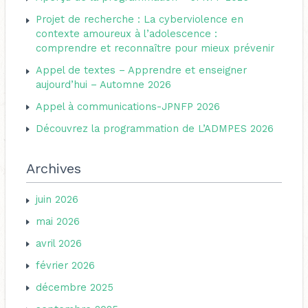
e
r
Projet de recherche : La cyberviolence en
r
i
contexte amoureux à l’adolescence :
c
comprendre et reconnaître pour mieux prévenir
e
h
s
Appel de textes – Apprendre et enseigner
e
aujourd’hui – Automne 2026
r
Appel à communications-JPNFP 2026
Découvrez la programmation de L’ADMPES 2026
:
Archives
juin 2026
mai 2026
avril 2026
février 2026
décembre 2025