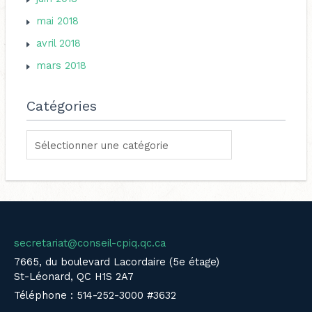
mai 2018
avril 2018
mars 2018
Catégories
secretariat@conseil-cpiq.qc.ca
7665, du boulevard Lacordaire (5e étage)
St-Léonard, QC H1S 2A7
Téléphone : 514-252-3000 #3632