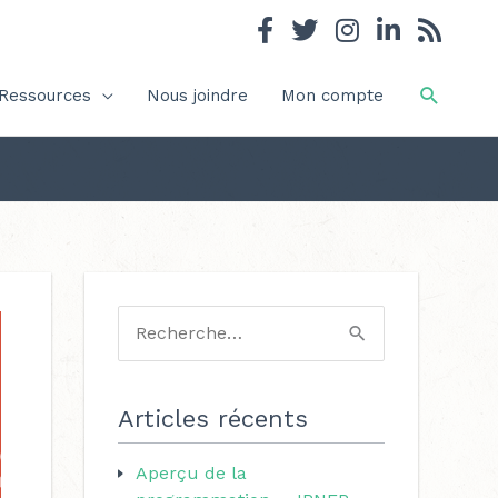
Recher
Ressources
Nous joindre
Mon compte
C
a
R
t
e
é
c
Articles récents
g
h
o
Aperçu de la
e