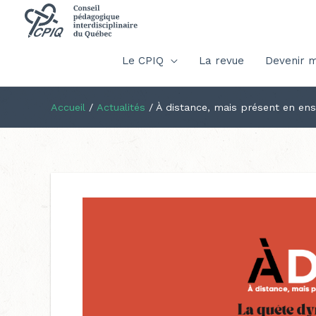
Le CPIQ
La revue
Devenir 
Accueil
/
Actualités
/
À distance, mais présent en e