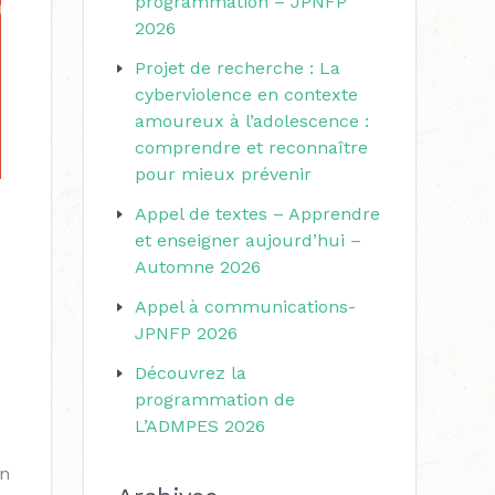
programmation – JPNFP
r
r
2026
i
c
Projet de recherche : La
e
h
cyberviolence en contexte
s
amoureux à l’adolescence :
e
comprendre et reconnaître
r
pour mieux prévenir
Appel de textes – Apprendre
:
et enseigner aujourd’hui –
Automne 2026
Appel à communications-
JPNFP 2026
Découvrez la
programmation de
L’ADMPES 2026
in