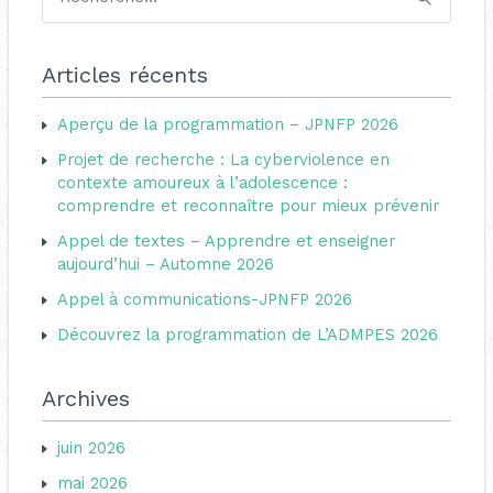
R
t
e
é
c
Articles récents
g
h
o
Aperçu de la programmation – JPNFP 2026
e
r
Projet de recherche : La cyberviolence en
r
i
contexte amoureux à l’adolescence :
c
comprendre et reconnaître pour mieux prévenir
e
h
s
Appel de textes – Apprendre et enseigner
e
aujourd’hui – Automne 2026
r
Appel à communications-JPNFP 2026
Découvrez la programmation de L’ADMPES 2026
:
Archives
juin 2026
mai 2026