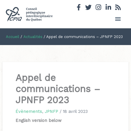
Men
princ
Accueil
/
Actualités
/
Appel de communications – JPNFP 2023
Appel de
communications –
JPNFP 2023
Évènements
,
JPNFP
/
18 avril 2023
English version below