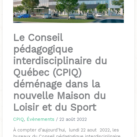
Le Conseil
pédagogique
interdisciplinaire du
Québec (CPIQ)
déménage dans la
nouvelle Maison du
Loisir et du Sport
CPIQ
,
Évènements
/
22 août 2022
À compter d’aujourd’hui, lundi 22 aout 2022, les
bureaux du Conseil pédagogique interdisciplinaire