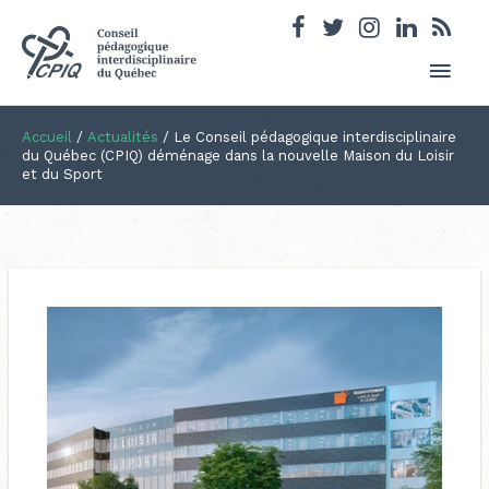
Men
princ
Accueil
/
Actualités
/
Le Conseil pédagogique interdisciplinaire
du Québec (CPIQ) déménage dans la nouvelle Maison du Loisir
et du Sport