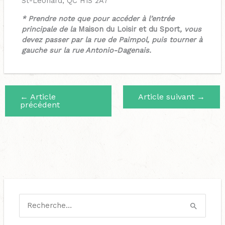
St-Léonard, QC H1S 2A7
* Prendre note que pour accéder à l’entrée
principale de la
Maison du Loisir et du Sport
, vous
devez passer par la rue de Paimpol, puis tourner à
gauche sur la rue Antonio-Dagenais.
←
Article
Article suivant
→
précédent
C
a
R
t
e