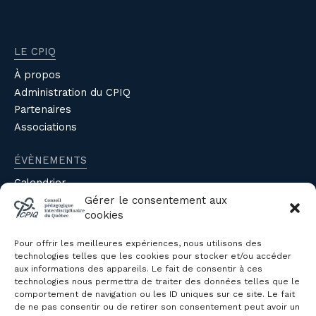
LE CPIQ
À propos
Administration du CPIQ
Partenaires
Associations
ÉVÈNEMENTS
Calendrier
Gérer le consentement aux
Évènements du CPIQ
cookies
PUBLICATIONS
Pour offrir les meilleures expériences, nous utilisons des
Revue
technologies telles que les cookies pour stocker et/ou accéder
aux informations des appareils. Le fait de consentir à ces
Avis et mémoires
technologies nous permettra de traiter des données telles que le
Autres publications
comportement de navigation ou les ID uniques sur ce site. Le fait
de ne pas consentir ou de retirer son consentement peut avoir un