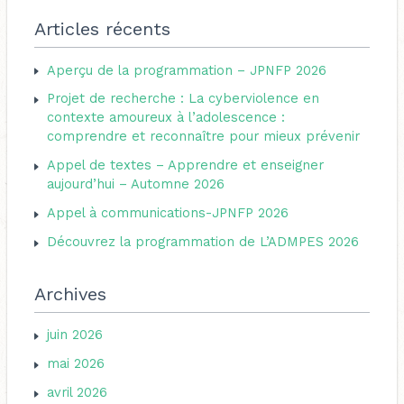
é
c
Articles récents
g
h
o
Aperçu de la programmation – JPNFP 2026
e
r
Projet de recherche : La cyberviolence en
r
i
contexte amoureux à l’adolescence :
c
comprendre et reconnaître pour mieux prévenir
e
h
s
Appel de textes – Apprendre et enseigner
e
aujourd’hui – Automne 2026
r
Appel à communications-JPNFP 2026
Découvrez la programmation de L’ADMPES 2026
:
Archives
juin 2026
mai 2026
avril 2026