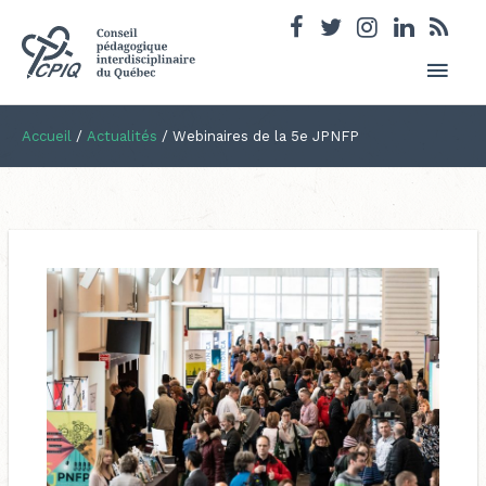
Men
princ
Accueil
/
Actualités
/
Webinaires de la 5e JPNFP