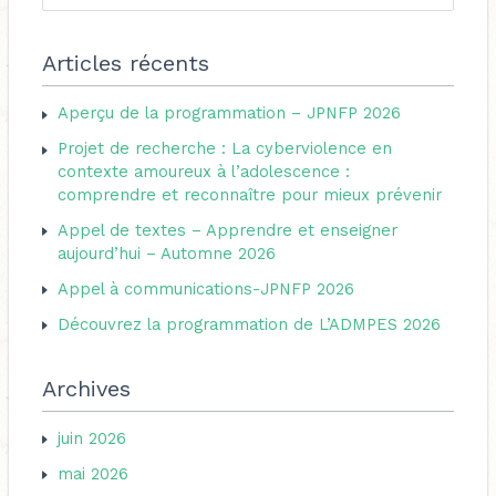
t
e
é
c
Articles récents
g
h
o
Aperçu de la programmation – JPNFP 2026
e
r
Projet de recherche : La cyberviolence en
r
i
contexte amoureux à l’adolescence :
c
comprendre et reconnaître pour mieux prévenir
e
h
s
Appel de textes – Apprendre et enseigner
e
aujourd’hui – Automne 2026
r
Appel à communications-JPNFP 2026
Découvrez la programmation de L’ADMPES 2026
:
Archives
juin 2026
mai 2026