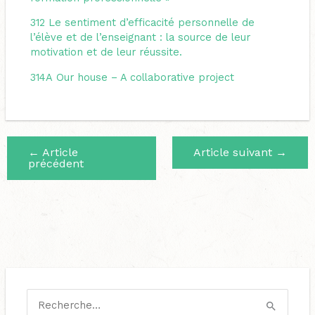
312
Le sentiment d’efficacité personnelle de
l’élève et de l’enseignant : la source de leur
motivation et de leur réussite.
314A
Our house – A collaborative project
←
Article
Article suivant
→
précédent
C
a
R