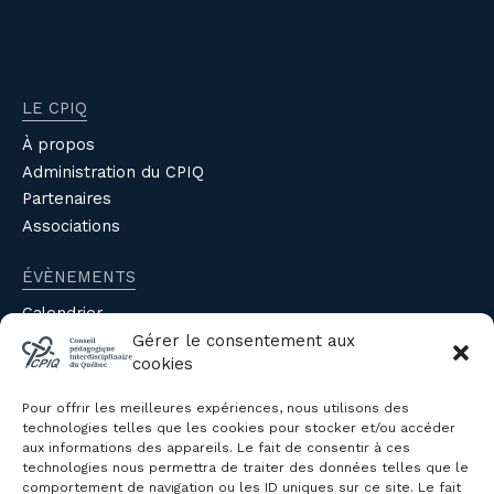
LE CPIQ
À propos
Administration du CPIQ
Partenaires
Associations
ÉVÈNEMENTS
Calendrier
Évènements du CPIQ
Gérer le consentement aux
cookies
PUBLICATIONS
Pour offrir les meilleures expériences, nous utilisons des
Revue
technologies telles que les cookies pour stocker et/ou accéder
aux informations des appareils. Le fait de consentir à ces
Avis et mémoires
technologies nous permettra de traiter des données telles que le
Autres publications
comportement de navigation ou les ID uniques sur ce site. Le fait